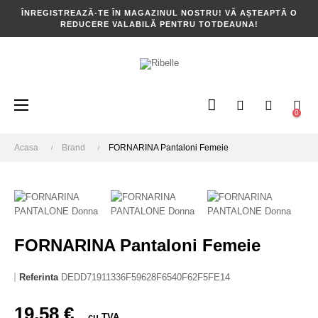
ÎNREGISTREAZĂ-TE ÎN MAGAZINUL NOSTRU! VĂ AȘTEAPTĂ O
REDUCERE VALABILĂ PENTRU TOTDEAUNA!
Toggle
☰
0
navigation
Acasa
Brand
FORNARINA Pantaloni Femeie
FORNARINA Pantaloni Femeie
Referinta
DEDD71911336F59628F6540F62F5FE14
19,58 €
cu TVA