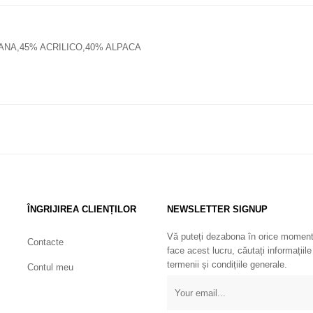
ANA,45% ACRILICO,40% ALPACA
ÎNGRIJIREA CLIENȚILOR
NEWSLETTER SIGNUP
Vă puteți dezabona în orice moment
Contacte
face acest lucru, căutați informațiile
termenii și condițiile generale.
Contul meu