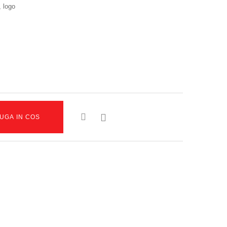
 logo

UGA IN COS