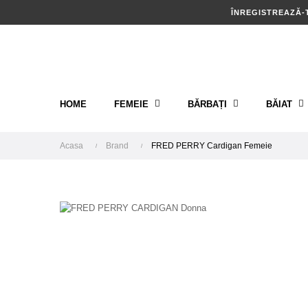
ÎNREGISTREAZĂ-
HOME
FEMEIE
BĂRBAȚI
BĂIAT
Acasa
Brand
FRED PERRY Cardigan Femeie