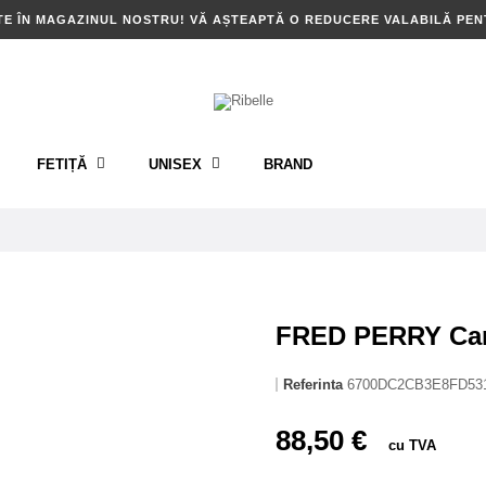
TE ÎN MAGAZINUL NOSTRU! VĂ AȘTEAPTĂ O REDUCERE VALABILĂ PE
FETIȚĂ
UNISEX
BRAND
FRED PERRY Car
Referinta
6700DC2CB3E8FD53
88,50 €
cu TVA