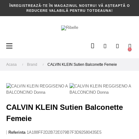
ÎNREGISTREAZĂ-TE ÎN MAGAZINUL NOSTRU! VĂ AȘTEAPTĂ O
REDUCERE VALABILĂ PENTRU TOTDEAUNA!
Toggle
☰
0
navigation
Acasa
Brand
CALVIN KLEIN Sutien Balconette Femeie
CALVIN KLEIN Sutien Balconette
Femeie
Referinta
1A188FF2D2B72E079B7F3D92580435E5