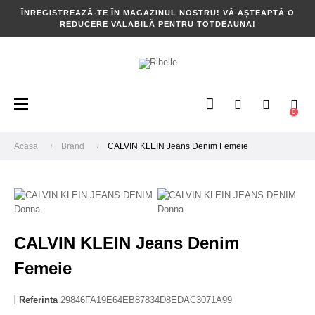
ÎNREGISTREAZĂ-TE ÎN MAGAZINUL NOSTRU! VĂ AȘTEAPTĂ O
REDUCERE VALABILĂ PENTRU TOTDEAUNA!
Toggle
☰
0
navigation
Acasa
Brand
CALVIN KLEIN Jeans Denim Femeie
CALVIN KLEIN Jeans Denim
Femeie
Referinta
29846FA19E64EB87834D8EDAC3071A99