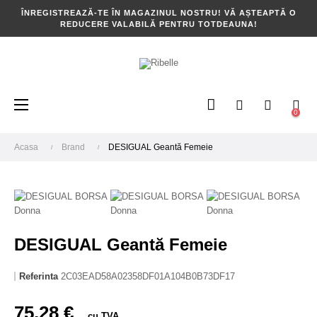
ÎNREGISTREAZĂ-TE ÎN MAGAZINUL NOSTRU! VĂ AȘTEAPTĂ O
REDUCERE VALABILĂ PENTRU TOTDEAUNA!
Toggle
☰
0
navigation
Acasa
Brand
DESIGUAL Geantă Femeie
DESIGUAL Geantă Femeie
Referinta
2C03EAD58A02358DF01A104B0B73DF17
75,28 €
cu TVA