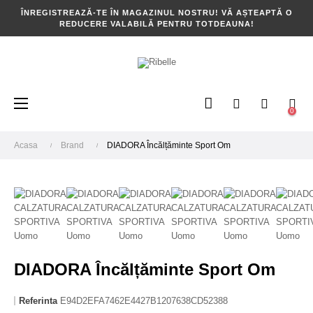
ÎNREGISTREAZĂ-TE ÎN MAGAZINUL NOSTRU! VĂ AȘTEAPTĂ O
REDUCERE VALABILĂ PENTRU TOTDEAUNA!
Toggle
☰
0
navigation
Acasa
Brand
DIADORA Încălțăminte Sport Om
DIADORA Încălțăminte Sport Om
Referinta
E94D2EFA7462E4427B1207638CD52388