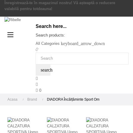
Înregistrează-te în magazinul nostru! Vă așteaptă o reducere
valabilă pentru totdeauna!
Search here...
Toggle
☰
Search products:
navigation
keyboard_arrow_down
All Categories
search
0
Acasa
Brand
DIADORA Încălțăminte Sport Om