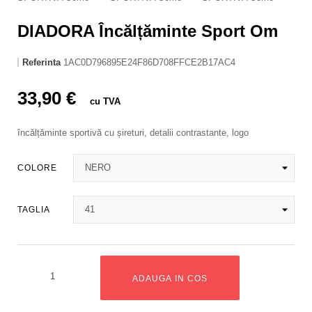
DIADORA Încălțăminte Sport Om
Referinta
1AC0D796895E24F86D708FFCE2B17AC4
33,90 €
cu TVA
încălțăminte sportivă cu șireturi, detalii contrastante, logo
COLORE
TAGLIA
ADAUGA IN COS