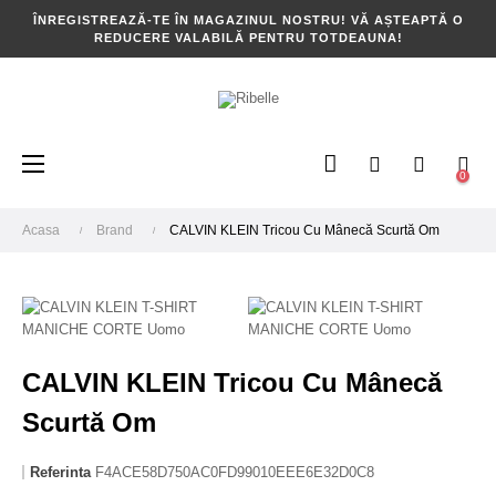
ÎNREGISTREAZĂ-TE ÎN MAGAZINUL NOSTRU! VĂ AȘTEAPTĂ O
REDUCERE VALABILĂ PENTRU TOTDEAUNA!
Toggle
☰
0
navigation
Acasa
Brand
CALVIN KLEIN Tricou Cu Mânecă Scurtă Om
CALVIN KLEIN Tricou Cu Mânecă
Scurtă Om
Referinta
F4ACE58D750AC0FD99010EEE6E32D0C8