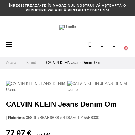
ÎNREGISTREAZĂ-TE ÎN MAGAZINUL NOSTRU! VĂ AȘTEAPTĂ O
REDUCERE VALABILĂ PENTRU TOTDEAUNA!
Toggle
☰
0
navigation
Acasa
Brand
CALVIN KLEIN Jeans Denim Om
CALVIN KLEIN Jeans Denim Om
Referinta
358DF7B6AE6B6B79138AA919155E8030
77,97 €
cu TVA