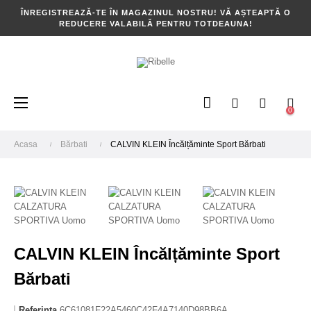
ÎNREGISTREAZĂ-TE ÎN MAGAZINUL NOSTRU! VĂ AȘTEAPTĂ O
REDUCERE VALABILĂ PENTRU TOTDEAUNA!
Toggle
☰
0
navigation
Acasa
Bărbati
CALVIN KLEIN Încălțăminte Sport Bărbati
CALVIN KLEIN Încălțăminte Sport
Bărbati
Referinta
6C61081F22A5460C42F4A7140D98BB6A